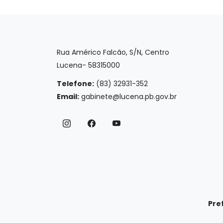
Rua Américo Falcão, S/N, Centro
Lucena- 58315000
Telefone:
(83) 32931-352
Email:
gabinete@lucena.pb.gov.br
Pre