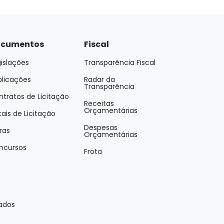
cumentos
Fiscal
islações
Transparência Fiscal
blicações
Radar da
Transparência
tratos de Licitação
Receitas
Orçamentárias
tais de Licitação
Despesas
ras
Orçamentárias
ncursos
Frota
vados