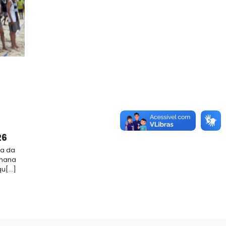
o
26
ta da
emana
[...]