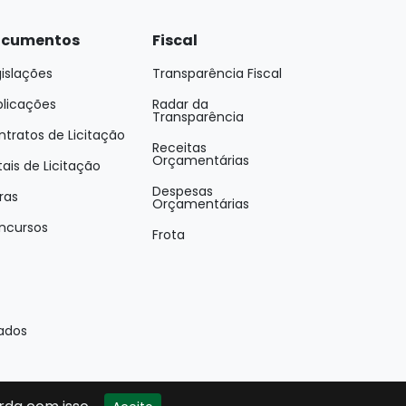
cumentos
Fiscal
islações
Transparência Fiscal
blicações
Radar da
Transparência
tratos de Licitação
Receitas
Orçamentárias
tais de Licitação
Despesas
ras
Orçamentárias
ncursos
Frota
vados