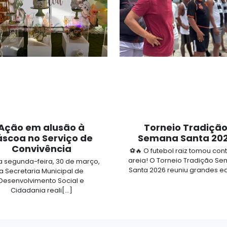
Ação em alusão à
Torneio Tradiçã
áscoa no Serviço de
Semana Santa 20
Convivência
⚽🔥 O futebol raiz tomou con
areia! O Torneio Tradição S
a segunda-feira, 30 de março,
Santa 2026 reuniu grandes equ
a Secretaria Municipal de
Desenvolvimento Social e
Cidadania reali[...]