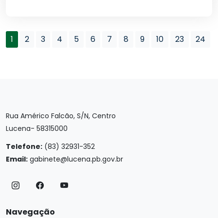
1
2
3
4
5
6
7
8
9
10
23
24
Rua Américo Falcão, S/N, Centro
Lucena- 58315000
Telefone:
(83) 32931-352
Email:
gabinete@lucena.pb.gov.br
Navegação