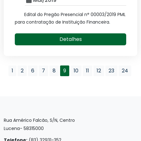
Mai/2019
Edital do Pregão Presencial n° 00003/2019 PML
para contratação de Instituição Financeira.
Detalhes
1
2
6
7
8
9
10
11
12
23
24
Rua Américo Falcão, S/N, Centro
Lucena- 58315000
Telefone:
(83) 32931-352