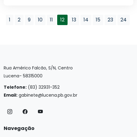
1
2
9
10
11
12
13
14
15
23
24
Rua Américo Falcão, S/N, Centro
Lucena- 58315000
Telefone:
(83) 32931-352
Email:
gabinete@lucena.pb.gov.br
Navegação