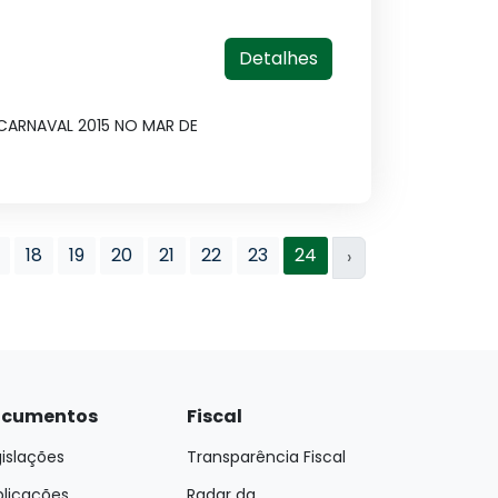
Detalhes
 CARNAVAL 2015 NO MAR DE
18
19
20
21
22
23
24
›
cumentos
Fiscal
islações
Transparência Fiscal
blicações
Radar da