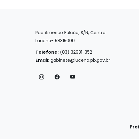
Rua Américo Falcão, S/N, Centro
Lucena- 58315000
Telefone:
(83) 32931-352
Email:
gabinete@lucena.pb.gov.br
Pre