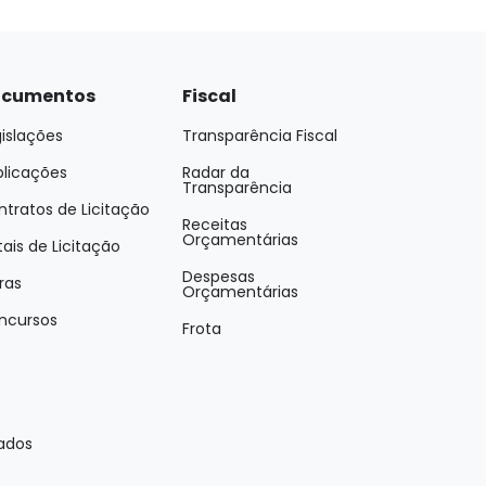
cumentos
Fiscal
islações
Transparência Fiscal
blicações
Radar da
Transparência
tratos de Licitação
Receitas
Orçamentárias
tais de Licitação
Despesas
ras
Orçamentárias
ncursos
Frota
vados