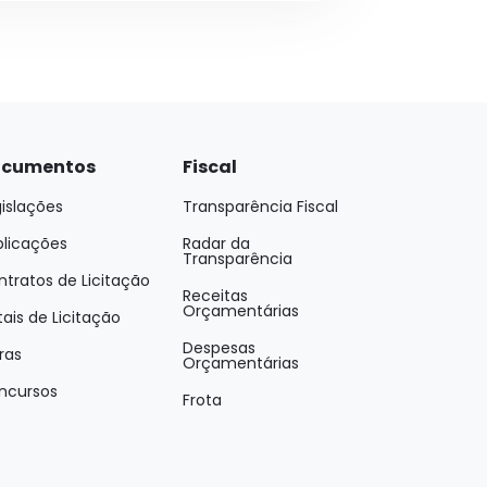
cumentos
Fiscal
islações
Transparência Fiscal
blicações
Radar da
Transparência
tratos de Licitação
Receitas
Orçamentárias
tais de Licitação
Despesas
ras
Orçamentárias
ncursos
Frota