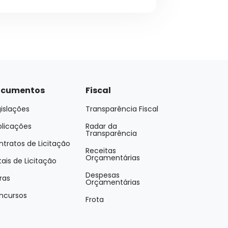
cumentos
Fiscal
islações
Transparência Fiscal
blicações
Radar da
Transparência
tratos de Licitação
Receitas
Orçamentárias
tais de Licitação
Despesas
ras
Orçamentárias
ncursos
Frota