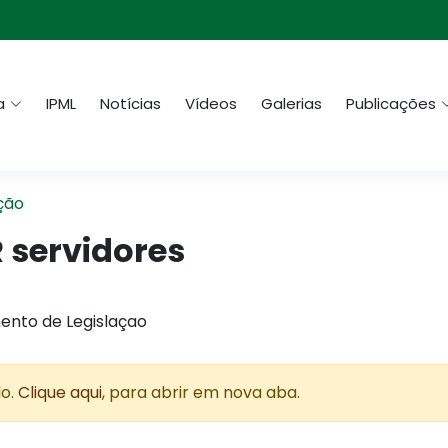
a
IPML
Notícias
Vídeos
Galerias
Publicações
ção
R servidores
ento de Legislaçao
do.
Clique aqui
, para abrir em nova aba.