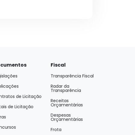
cumentos
Fiscal
islações
Transparência Fiscal
blicações
Radar da
Transparência
tratos de Licitação
Receitas
Orçamentárias
tais de Licitação
Despesas
ras
Orçamentárias
ncursos
Frota