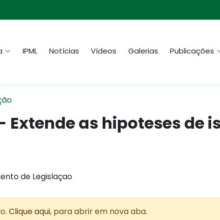
a
IPML
Notícias
Vídeos
Galerias
Publicações
ção
- Extende as hipoteses de i
ento de Legislaçao
do.
Clique aqui
, para abrir em nova aba.