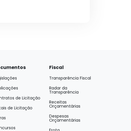
cumentos
Fiscal
islações
Transparência Fiscal
blicações
Radar da
Transparência
tratos de Licitação
Receitas
Orçamentárias
tais de Licitação
Despesas
ras
Orçamentárias
ncursos
Frota