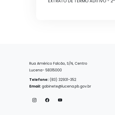
EXTRATO DE TERMO ADITIVO - 2º
Rua Américo Falcão, S/N, Centro
Lucena- 58315000
Telefone:
(83) 32931-352
Email:
gabinete@lucena.pb.gov.br