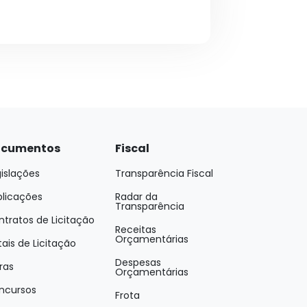
cumentos
Fiscal
islações
Transparência Fiscal
blicações
Radar da
Transparência
tratos de Licitação
Receitas
Orçamentárias
tais de Licitação
Despesas
ras
Orçamentárias
ncursos
Frota