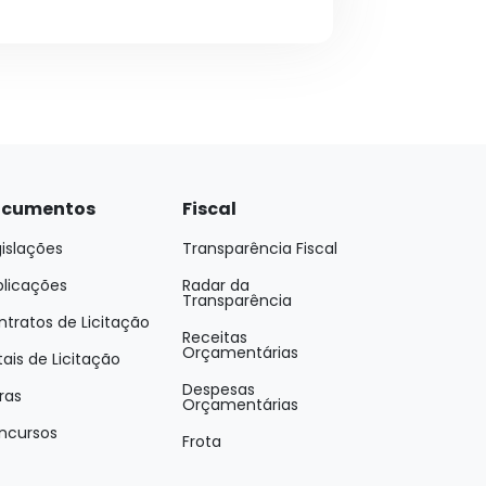
cumentos
Fiscal
islações
Transparência Fiscal
blicações
Radar da
Transparência
tratos de Licitação
Receitas
Orçamentárias
tais de Licitação
Despesas
ras
Orçamentárias
ncursos
Frota