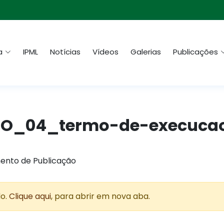
a
IPML
Notícias
Vídeos
Galerias
Publicações
NEXO_04_termo-de-execucao
ento de Publicação
do.
Clique aqui
, para abrir em nova aba.