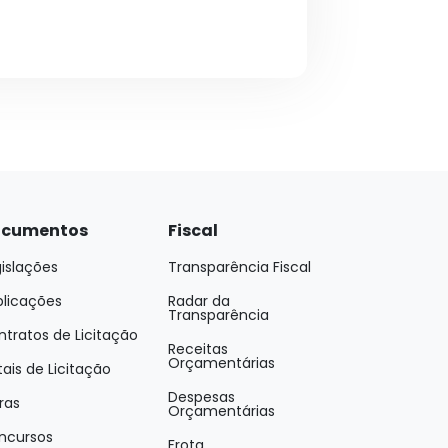
cumentos
Fiscal
islações
Transparência Fiscal
blicações
Radar da
Transparência
tratos de Licitação
Receitas
Orçamentárias
tais de Licitação
Despesas
ras
Orçamentárias
ncursos
Frota