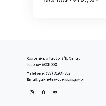
DECRETO GP - Nº 1.087/ 2026
Rua Américo Falcão, S/N, Centro
Lucena- 58315000
Telefone:
(83) 32931-352
Email:
gabinete@lucena.pb.gov.br