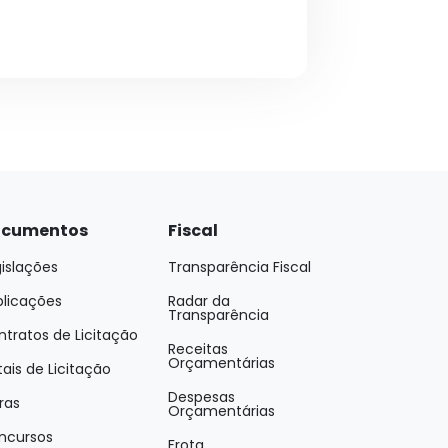
cumentos
Fiscal
islações
Transparência Fiscal
blicações
Radar da
Transparência
tratos de Licitação
Receitas
Orçamentárias
tais de Licitação
Despesas
ras
Orçamentárias
ncursos
Frota