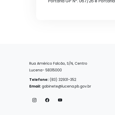
Portaria GP Nº. 067/26 e Portari
Rua Américo Falcão, S/N, Centro
Lucena- 58315000
Telefone:
(83) 32931-352
Email:
gabinete@lucena.pb.gov.br