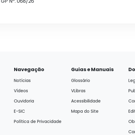
a GP Nº. 068/26
Navegação
Guias e Manuais
Do
Notícias
Glossário
Leg
Vídeos
VLibras
Pu
Ouvidoria
Acessibilidade
Con
E-SIC
Mapa do Site
Edi
Política de Privacidade
Ob
Co