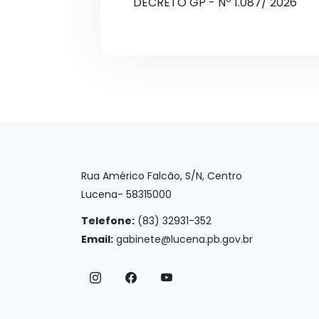
DECRETO GP - Nº 1.087/ 2026
Rua Américo Falcão, S/N, Centro
Lucena- 58315000
Telefone:
(83) 32931-352
Email:
gabinete@lucena.pb.gov.br