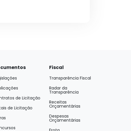
cumentos
Fiscal
islações
Transparência Fiscal
blicações
Radar da
Transparência
tratos de Licitação
Receitas
Orçamentárias
tais de Licitação
Despesas
ras
Orçamentárias
ncursos
Frota