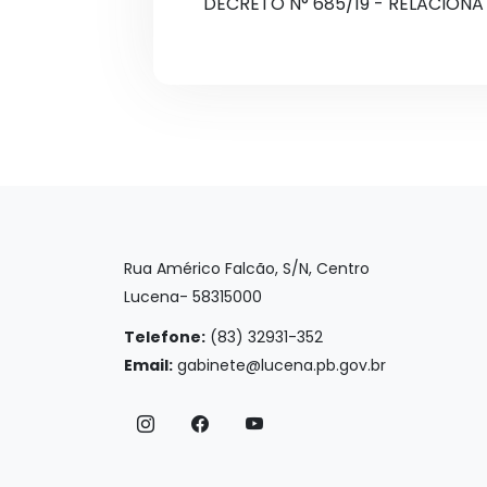
DECRETO N° 685/19 - RELACIONA 
Rua Américo Falcão, S/N, Centro
Lucena- 58315000
Telefone:
(83) 32931-352
Email:
gabinete@lucena.pb.gov.br