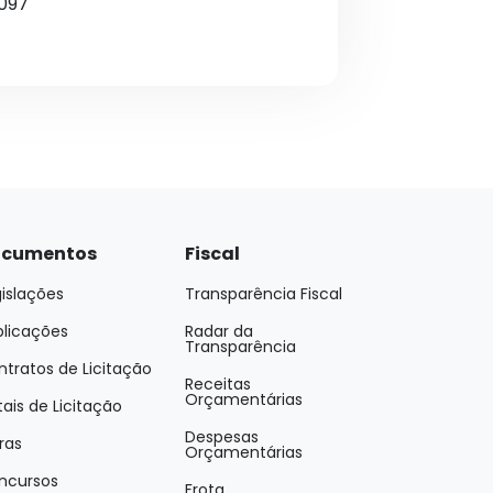
4097
cumentos
Fiscal
islações
Transparência Fiscal
blicações
Radar da
Transparência
tratos de Licitação
Receitas
Orçamentárias
tais de Licitação
Despesas
ras
Orçamentárias
ncursos
Frota