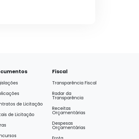
cumentos
Fiscal
islações
Transparência Fiscal
blicações
Radar da
Transparência
tratos de Licitação
Receitas
Orçamentárias
tais de Licitação
Despesas
ras
Orçamentárias
ncursos
Frota