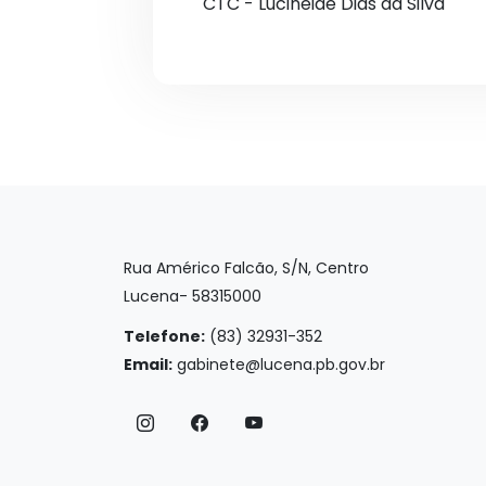
CTC - Lucineide Dias da Silva
Rua Américo Falcão, S/N, Centro
Lucena- 58315000
Telefone:
(83) 32931-352
Email:
gabinete@lucena.pb.gov.br