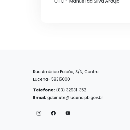
CTC - Manuel da Silva Araújo
Rua Américo Falcão, S/N, Centro
Lucena- 58315000
Telefone:
(83) 32931-352
Email:
gabinete@lucena.pb.gov.br