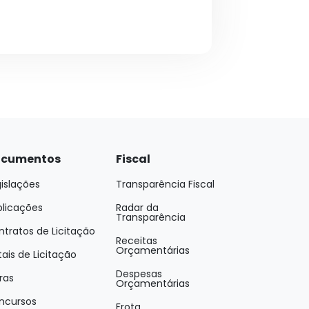
cumentos
Fiscal
islações
Transparência Fiscal
blicações
Radar da
Transparência
tratos de Licitação
Receitas
Orçamentárias
tais de Licitação
Despesas
ras
Orçamentárias
ncursos
Frota