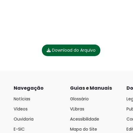
Download do Arquivo
Navegação
Guias e Manuais
Do
Notícias
Glossário
Leg
Vídeos
VLibras
Pu
Ouvidoria
Acessibilidade
Con
E-SIC
Mapa do Site
Edi