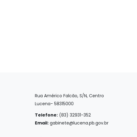
Rua Américo Falcão, S/N, Centro
Lucena- 58315000
Telefone:
(83) 32931-352
Email:
gabinete@lucena.pb.gov.br