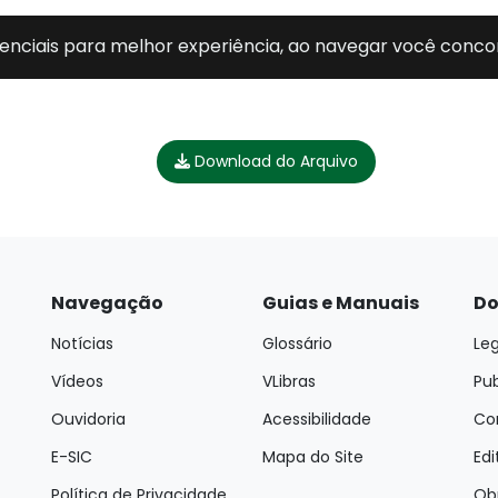
Download do Arquivo
Navegação
Guias e Manuais
Do
Notícias
Glossário
Leg
Vídeos
VLibras
Pu
Ouvidoria
Acessibilidade
Con
E-SIC
Mapa do Site
Edi
Política de Privacidade
Ob