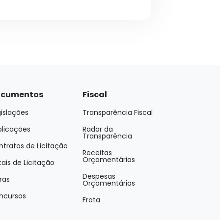
cumentos
Fiscal
islações
Transparência Fiscal
blicações
Radar da
Transparência
tratos de Licitação
Receitas
Orçamentárias
tais de Licitação
Despesas
ras
Orçamentárias
ncursos
Frota