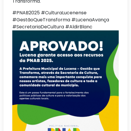
Transforma.
#PNAB2025 #CulturaLucenense
#GestãoQueTransforma #LucenaAvança
#SecretariaDeCultura #AldirBlanc