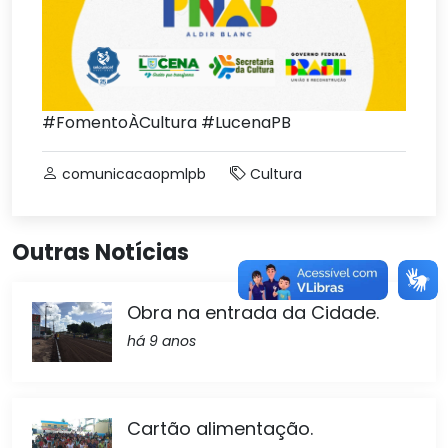
#FomentoÀCultura #LucenaPB
comunicacaopmlpb
Cultura
Outras Notícias
Obra na entrada da Cidade.
há 9 anos
Cartão alimentação.