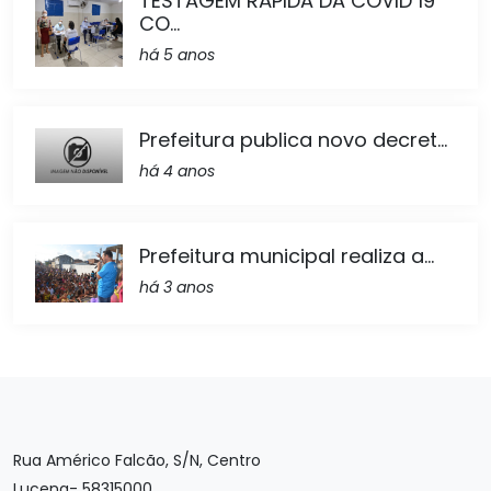
TESTAGEM RÁPIDA DA COVID 19
CO...
há 5 anos
Prefeitura publica novo decret...
há 4 anos
Prefeitura municipal realiza a...
há 3 anos
Rua Américo Falcão, S/N, Centro
Lucena- 58315000