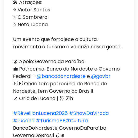
🎤 Atrações:
⭐ Victor Santos
⭐ O Sombrero
⭐ Neto Lucena
Um evento que fortalece a cultura,
movimenta o turismo e valoriza nossa gente.
🤝 Apoio: Governo da Paraíba
💼 Patrocínio: Banco do Nordeste e Governo
Federal -
@bancodonordeste
e
@govbr
🇧🇷 Onde tem patrocínio do Banco do
Nordeste, tem Governo do Brasil!
📍 Orla de Lucena | ⏰ 21h
#RéveillonLucena2026
#ShowDaVirada
#Lucena
#TurismoPB
#Cultura
BancoDoNordeste GovernoDaParaíba
GovernoDoBrasil 🎶🎇