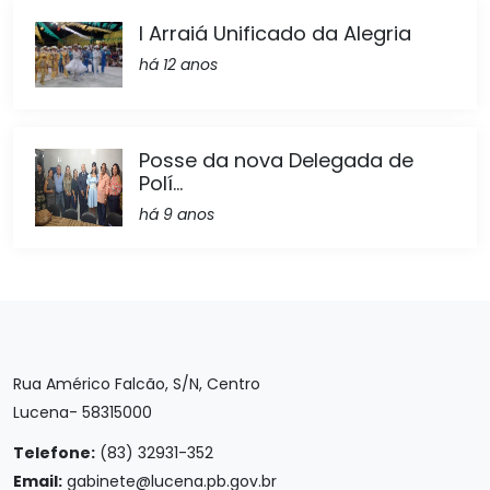
I Arraiá Unificado da Alegria
há 12 anos
Posse da nova Delegada de
Polí...
há 9 anos
Rua Américo Falcão, S/N, Centro
Lucena- 58315000
Telefone:
(83) 32931-352
Email:
gabinete@lucena.pb.gov.br