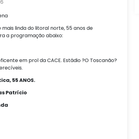
16
ena
is linda do litoral norte, 55 anos de
ira a programação abaixo:
eficente em prol da CACE. Estádio ?O Toscanão?
erecíveis.
ica, 55 ANOS.
s Patrício
banda