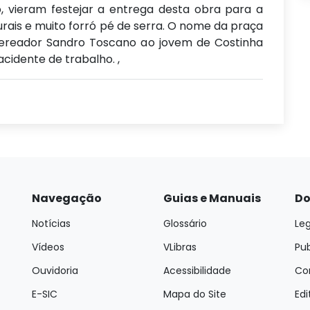
, vieram festejar a entrega desta obra para a
ais e muito forró pé de serra. O nome da praça
ereador Sandro Toscano ao jovem de Costinha
cidente de trabalho. ,
Navegação
Guias e Manuais
Do
Notícias
Glossário
Leg
Vídeos
VLibras
Pu
Ouvidoria
Acessibilidade
Con
E-SIC
Mapa do Site
Edi