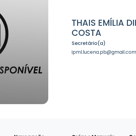
THAIS EMÍLIA D
COSTA
Secretário(a)
ipml.lucena.pb@gmail.co