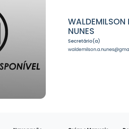
WALDEMILSON 
NUNES
Secretário(a)
waldemilson.a.nunes@gma