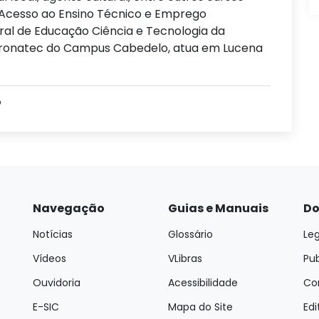
 Acesso ao Ensino Técnico e Emprego
eral de Educação Ciência e Tecnologia da
 Pronatec do Campus Cabedelo, atua em Lucena
o
Navegação
Guias e Manuais
Do
Notícias
Glossário
Leg
Vídeos
VLibras
Pu
Ouvidoria
Acessibilidade
Con
E-SIC
Mapa do Site
Edi