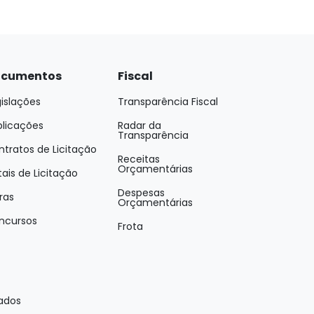
cumentos
Fiscal
islações
Transparência Fiscal
blicações
Radar da
Transparência
tratos de Licitação
Receitas
Orçamentárias
tais de Licitação
Despesas
ras
Orçamentárias
ncursos
Frota
vados