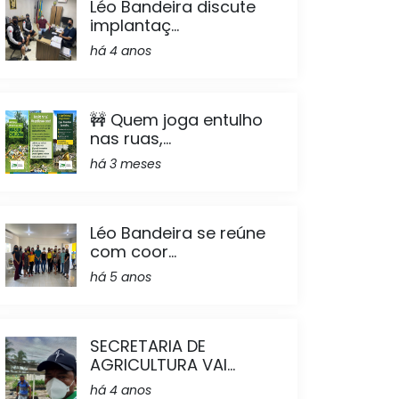
Léo Bandeira discute
implantaç...
há 4 anos
🚧 Quem joga entulho
nas ruas,...
há 3 meses
Léo Bandeira se reúne
com coor...
há 5 anos
SECRETARIA DE
AGRICULTURA VAI...
há 4 anos