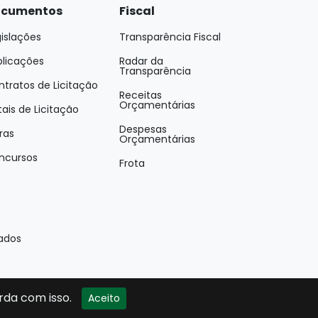
cumentos
Fiscal
islações
Transparência Fiscal
blicações
Radar da
Transparência
tratos de Licitação
Receitas
Orçamentárias
tais de Licitação
Despesas
ras
Orçamentárias
ncursos
Frota
vados
rda com isso.
Aceito