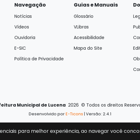
Navegação
Guias e Manuais
Do
Notícias
Glossário
Leg
Vídeos
VLibras
Pu
Ouvidoria
Acessibilidade
Con
E-SIC
Mapa do Site
Edi
Política de Privacidade
Ob
Co
feitura Municipal de Lucena
2026
©
Todos os direitos Reser
Desenvolvido por
E-Ticons
| Versão: 2.4.1
enciais para melhor experiência, ao navegar você conco