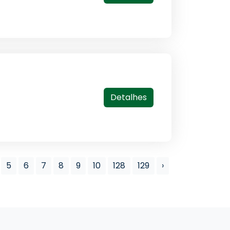
Detalhes
5
6
7
8
9
10
128
129
›