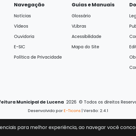
Navegação
Guias e Manuais
Do
Notícias
Glossário
Leg
Vídeos
VLibras
Pu
Ouvidoria
Acessibilidade
Con
E-SIC
Mapa do Site
Edi
Política de Privacidade
Ob
Co
feitura Municipal de Lucena
2026
©
Todos os direitos Reser
Desenvolvido por
E-Ticons
| Versão: 2.4.1
enciais para melhor experiência, ao navegar você conco