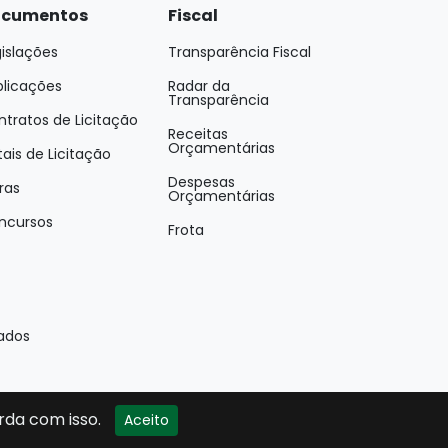
cumentos
Fiscal
islações
Transparência Fiscal
blicações
Radar da
Transparência
tratos de Licitação
Receitas
Orçamentárias
tais de Licitação
Despesas
ras
Orçamentárias
ncursos
Frota
vados
rda com isso.
Aceito