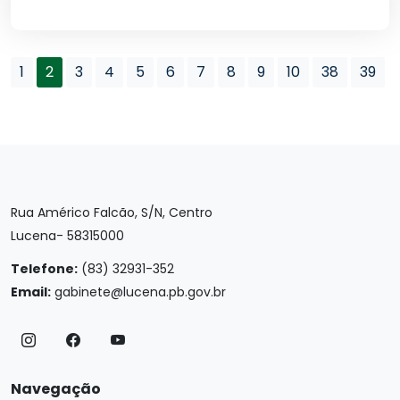
1
2
3
4
5
6
7
8
9
10
38
39
Rua Américo Falcão, S/N, Centro
Lucena- 58315000
Telefone:
(83) 32931-352
Email:
gabinete@lucena.pb.gov.br
Navegação