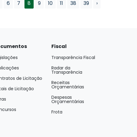
6
7
8
9
10
11
38
39
›
cumentos
Fiscal
islações
Transparência Fiscal
blicações
Radar da
Transparência
tratos de Licitação
Receitas
Orçamentárias
tais de Licitação
Despesas
ras
Orçamentárias
ncursos
Frota