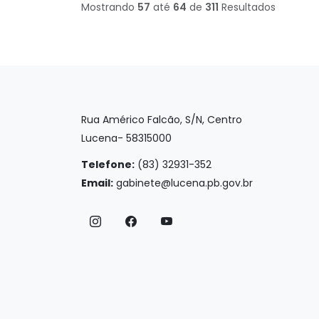
Mostrando
57
até
64
de
311
Resultados
Rua Américo Falcão, S/N, Centro
Lucena- 58315000
Telefone:
(83) 32931-352
Email:
gabinete@lucena.pb.gov.br