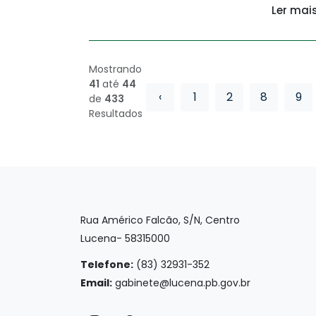
Ler mai
Mostrando
41
até
44
‹
1
2
8
9
de
433
Resultados
Rua Américo Falcão, S/N, Centro
Lucena- 58315000
Telefone:
(83) 32931-352
Email:
gabinete@lucena.pb.gov.br