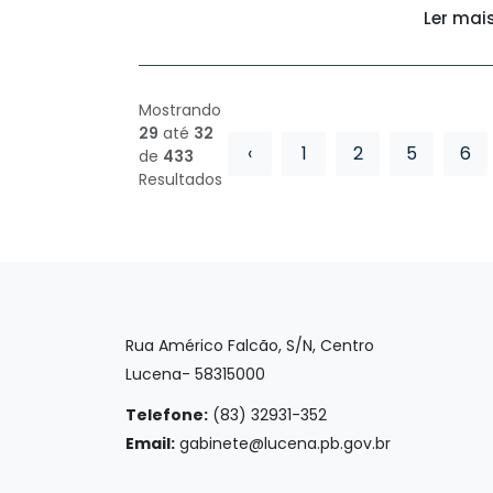
Ler mai
Mostrando
29
até
32
‹
1
2
5
6
de
433
Resultados
Rua Américo Falcão, S/N, Centro
Lucena- 58315000
Telefone:
(83) 32931-352
Email:
gabinete@lucena.pb.gov.br