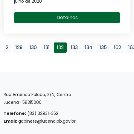
julho de 2020
Detalhes
2
129
130
131
132
133
134
135
162
16
Rua Américo Falcão, S/N, Centro
Lucena- 58315000
Telefone:
(83) 32931-352
Email:
gabinete@lucena.pb.gov.br