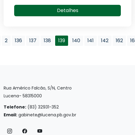
Detalhes
2
136
137
138
139
140
141
142
162
16
Rua Américo Falcão, S/N, Centro
Lucena- 58315000
Telefone:
(83) 32931-352
Email:
gabinete@lucena.pb.gov.br