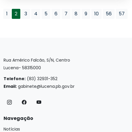
1
2
3
4
5
6
7
8
9
10
56
57
Rua Américo Falcão, S/N, Centro
Lucena- 58315000
Telefone:
(83) 32931-352
Email:
gabinete@lucena.pb.gov.br
Navegação
Notícias