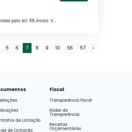
s pelo Art. 59, inciso. V...
5
6
7
8
9
10
56
57
›
cumentos
Fiscal
islações
Transparência Fiscal
blicações
Radar da
Transparência
tratos de Licitação
Receitas
Orçamentárias
tais de Licitação