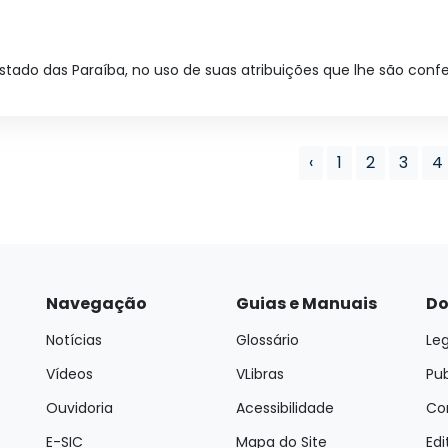
tado das Paraíba, no uso de suas atribuições que lhe são conferida
‹
1
2
3
4
Navegação
Guias e Manuais
Do
Notícias
Glossário
Leg
Vídeos
VLibras
Pu
Ouvidoria
Acessibilidade
Con
E-SIC
Mapa do Site
Edi