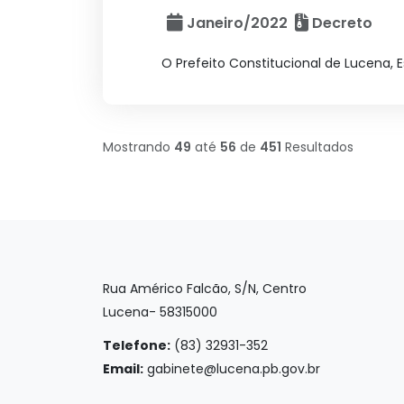
Janeiro/2022
Decreto
O Prefeito Constitucional de Lucena, Es
Mostrando
49
até
56
de
451
Resultados
Rua Américo Falcão, S/N, Centro
Lucena- 58315000
Telefone:
(83) 32931-352
Email:
gabinete@lucena.pb.gov.br