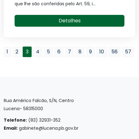
que lhe são conferidas pelo Art. 59, i...
Detalhes
1
2
3
4
5
6
7
8
9
10
56
57
Rua Américo Falcão, S/N, Centro
Lucena- 58315000
Telefone:
(83) 32931-352
Email:
gabinete@lucena.pb.gov.br