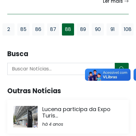
Ler mais
2
85
86
87
88
89
90
91
108
Busca
Outras Notícias
Lucena participa da Expo
Turis...
há 4 anos