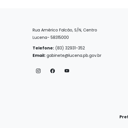
Rua Américo Falcão, S/N, Centro
Lucena- 58315000
Telefone:
(83) 32931-352
Email:
gabinete@lucena.pb.gov.br
Pre