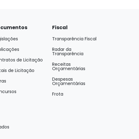
cumentos
Fiscal
islações
Transparência Fiscal
blicações
Radar da
Transparência
tratos de Licitação
Receitas
Orçamentárias
tais de Licitação
Despesas
ras
Orçamentárias
ncursos
Frota
vados