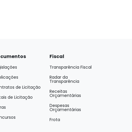
cumentos
Fiscal
islações
Transparência Fiscal
blicações
Radar da
Transparência
tratos de Licitação
Receitas
Orçamentárias
tais de Licitação
Despesas
ras
Orçamentárias
ncursos
Frota