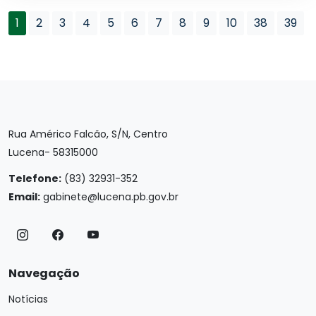
1
2
3
4
5
6
7
8
9
10
38
39
Rua Américo Falcão, S/N, Centro
Lucena- 58315000
Telefone:
(83) 32931-352
Email:
gabinete@lucena.pb.gov.br
Navegação
Notícias