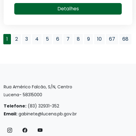
Detalhes
1
2
3
4
5
6
7
8
9
10
67
68
Rua Américo Falcão, S/N, Centro
Lucena- 58315000
Telefone:
(83) 32931-352
Email:
gabinete@lucena.pb.gov.br