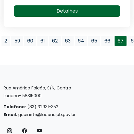
Detalhes
2
59
60
61
62
63
64
65
66
67
6
Rua Américo Falcão, S/N, Centro
Lucena- 58315000
Telefone:
(83) 32931-352
Email:
gabinete@lucena.pb.gov.br