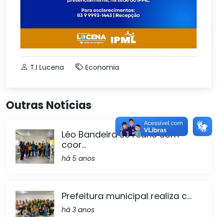
T.I Lucena
Economia
Outras Notícias
Léo Bandeira se reúne com
coor...
há 5 anos
Prefeitura municipal realiza c...
há 3 anos