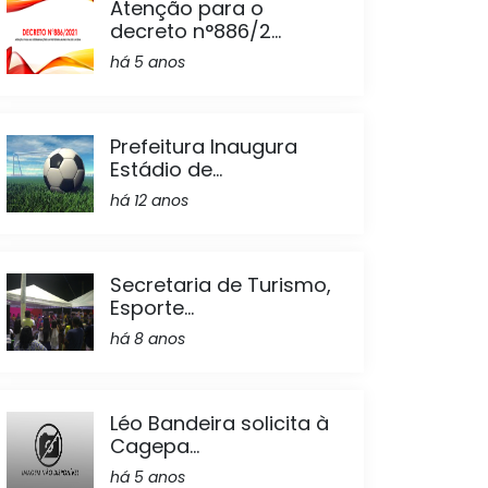
Atenção para o
decreto n°886/2...
há 5 anos
Prefeitura Inaugura
Estádio de...
há 12 anos
Secretaria de Turismo,
Esporte...
há 8 anos
Léo Bandeira solicita à
Cagepa...
há 5 anos